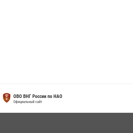
Искателей и сыграли вничью с легендами «Спартака»
29 мая 2026, 07:59
1
ОВО ВНГ России по НАО
Официальный сайт