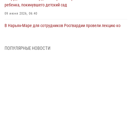
ребенка, покинувшего детский сад
09 июня 2026, 06:40
В Нарьян-Маре для сотрудников Росгвардии провели лекцию ко
Дню семьи, любви и верности
08 июня 2026, 09:39
4
ПОПУЛЯРНЫЕ НОВОСТИ
В Нарьян-Маре сотрудники Росгвардии 26 раз выезжали на помощь
жителям за неделю
03 июня 2026, 09:05
В Нарьян-Маре сотрудники Росгвардии, полиции и народные
дружинники объединили усилия ради детского смеха и улыбок
01 июня 2026, 11:49
3
Росгвардия призывает владельцев оружия в НАО проверить
данные через сервис ГИС ФПКО
29 мая 2026, 13:42
Сотрудники Росгвардии приняли участие в открытии ФОК в поселке