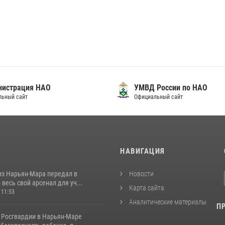
нистрация НАО
УМВД России по НАО
льный сайт
Официальный сайт
И
НАВИГАЦИЯ
из Нарьян-Мара передал в
Новости
весь свой арсенал для уч...
Карта сайта
 11:53
Аналитические материалы
П
 Росгвардии в Нарьян-Маре