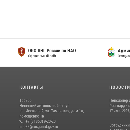
ОВО ВНГ России по НАО
Адми
Официальный сайт
Официа
КОНТАКТЫ
НОВОСТ
166700
Пенсионер 
Ненецкий автономный округ,
Росгвардию 
рп. Искателей, ул. Тиманская, дом 1а,
17 июня 2026,
помещение 1н
+7 (81853) 9-20-20
Сотрудники
info83@rosguard.gov.ru