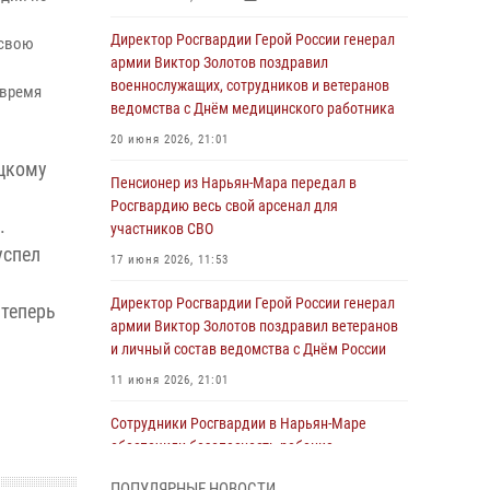
Директор Росгвардии Герой России генерал
 свою
армии Виктор Золотов поздравил
военнослужащих, сотрудников и ветеранов
овремя
ведомства с Днём медицинского работника
20 июня 2026, 21:01
ецкому
Пенсионер из Нарьян-Мара передал в
Росгвардию весь свой арсенал для
.
участников СВО
успел
17 июня 2026, 11:53
Директор Росгвардии Герой России генерал
 теперь
армии Виктор Золотов поздравил ветеранов
и личный состав ведомства с Днём России
11 июня 2026, 21:01
Сотрудники Росгвардии в Нарьян-Маре
обеспечили безопасность ребенка,
покинувшего детский сад
ПОПУЛЯРНЫЕ НОВОСТИ