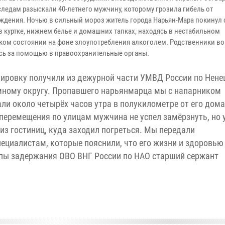
следам разыскали 40-летнего мужчину, которому грозила гибель от
ждения. Ночью в сильный мороз житель города Нарьян-Мара покинул
в куртке, нижнем белье и домашних тапках, находясь в нестабильном
ком состоянии на фоне злоупотребления алкоголем. Родственники в
сь за помощью в правоохранительные органы.
ировку получили из дежурной части УМВД России по Нен
ному округу. Пропавшего нарьянмарца мы с напарником
ли около четырёх часов утра в полукилометре от его дома
 перемещения по улицам мужчина не успел замёрзнуть, но 
з гостиниц, куда заходил погреться. Мы передали
иалистам, которые пояснили, что его жизни и здоровью
уппы задержания ОВО ВНГ России по НАО старший сержант