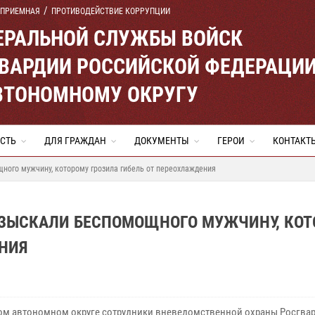
 ПРИЕМНАЯ
ПРОТИВОДЕЙСТВИЕ КОРРУПЦИИ
ЕРАЛЬНОЙ СЛУЖБЫ ВОЙСК
ВАРДИИ РОССИЙСКОЙ ФЕДЕРАЦИ
ВТОНОМНОМУ ОКРУГУ
СТЬ
ДЛЯ ГРАЖДАН
ДОКУМЕНТЫ
ГЕРОИ
КОНТАКТ
ного мужчину, которому грозила гибель от переохлаждения
АЗЫСКАЛИ БЕСПОМОЩНОГО МУЖЧИНУ, КО
ЕНИЯ
ом автономном округе сотрудники вневедомственной охраны Росгва