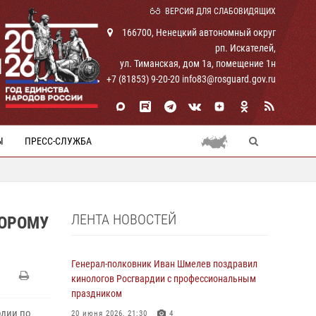
ВЕРСИЯ ДЛЯ СЛАБОВИДЯЩИХ
166700, Ненецкий автономный округ
рп. Искателей,
И
ул. Тиманская, дом 1а, помещение 1н
+7 (81853) 9-20-20 info83@rosguard.gov.ru
Ы
ПРЕСС-СЛУЖБА
ЛЕНТА НОВОСТЕЙ
ТОРОМУ
Генерал-полковник Иван Шмелев поздравил
кинологов Росгвардии с профессиональным
праздником
рдии по
20 июня 2026, 21:30
4