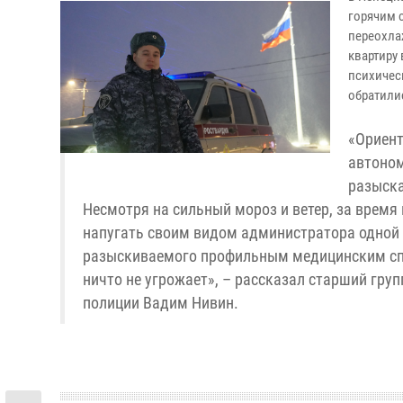
горячим 
переохла
квартиру 
психичес
обратили
«Ориент
автоном
разыска
Несмотря на сильный мороз и ветер, за время
напугать своим видом администратора одной и
разыскиваемого профильным медицинским спец
ничто не угрожает», – рассказал старший гр
полиции Вадим Нивин.