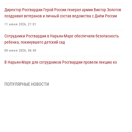
Директор Росгвардии Герой России генерал армии Виктор Золотов
поздравил ветеранов и личный состав ведомства с Днём России
11 июня 2026, 21:01
Сотрудники Росгвардии в Нарьян-Маре обеспечили безопасность
ребенка, покинувшего детский сад
09 июня 2026, 06:40
В Нарьян-Маре для сотрудников Росгвардии провели лекцию ко
Дню семьи, любви и верности
08 июня 2026, 09:39
4
ПОПУЛЯРНЫЕ НОВОСТИ
В Нарьян-Маре сотрудники Росгвардии 26 раз выезжали на помощь
жителям за неделю
03 июня 2026, 09:05
В Нарьян-Маре сотрудники Росгвардии, полиции и народные
дружинники объединили усилия ради детского смеха и улыбок
01 июня 2026, 11:49
3