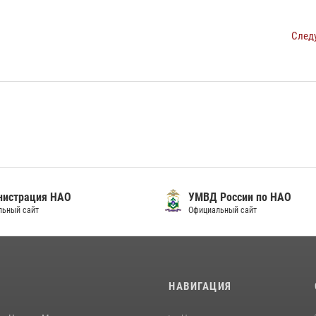
След
нистрация НАО
УМВД России по НАО
льный сайт
Официальный сайт
И
НАВИГАЦИЯ