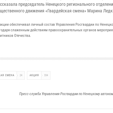
ассказала председатель Ненецкого регионального отделен
бщественного движения «Гвардейская смена» Марина Ледк
кции обеспечивал личный состав Управления Росгвардии по Ненецк
агодаря слаженным действиям правоохранительных органов мероприя
итников Отечества.
КАЯ СМЕНА
24
АКЦИЯ
334
Пресс-служба Управления Росгвардии по Ненецкому автоном