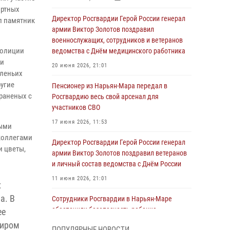
ортных
Директор Росгвардии Герой России генерал
л памятник
армии Виктор Золотов поздравил
военнослужащих, сотрудников и ветеранов
полиции
ведомства с Днём медицинского работника
 и
20 июня 2026, 21:01
оленьих
ругие
Пенсионер из Нарьян-Мара передал в
 раненых с
Росгвардию весь свой арсенал для
участников СВО
17 июня 2026, 11:53
ными
коллегами
Директор Росгвардии Герой России генерал
 цветы,
армии Виктор Золотов поздравил ветеранов
и личный состав ведомства с Днём России
11 июня 2026, 21:01
х
а. В
Сотрудники Росгвардии в Нарьян-Маре
обеспечили безопасность ребенка,
ее
покинувшего детский сад
тиром
ПОПУЛЯРНЫЕ НОВОСТИ