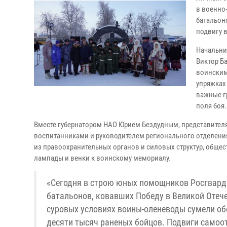
в военно
батальон
подвигу 
Начальни
Виктор Б
воинским
упряжках
важные г
поля боя.
Вместе губернатором НАО Юрием Бездудным, представител
воспитанниками и руководителем регионального отделени
из правоохранительных органов и силовых структур, общ
лампады и венки к воинскому мемориалу.
«Сегодня в строю юных помощников Росгварди
батальонов, ковавших Победу в Великой Отече
суровых условиях воины-оленеводы сумели об
десяти тысяч раненых бойцов. Подвиги самоо