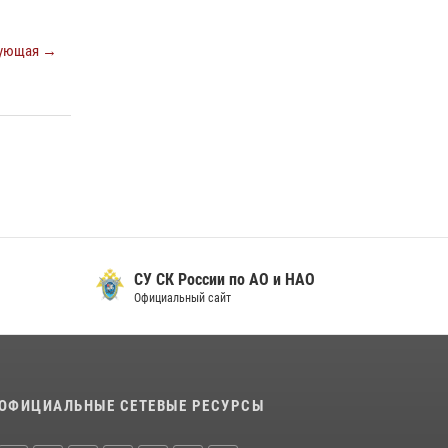
29 мая 2026, 13:42
Сотрудники Росгвардии приняли участие в
ующая →
открытии ФОК в поселке Искателей и
сыграли вничью с легендами «Спартака»
29 мая 2026, 07:59
1
СУ СК России по АО и НАО
Официальный сайт
ОФИЦИАЛЬНЫЕ СЕТЕВЫЕ РЕСУРСЫ