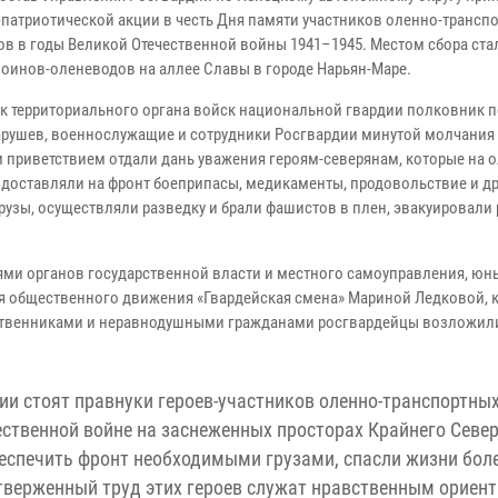
-патриотической акции в честь Дня памяти участников оленно-трансп
ов в годы Великой Отечественной войны 1941–1945. Местом сбора ста
воинов-оленеводов на аллее Славы в городе Нарьян-Маре.
к территориального органа войск национальной гвардии полковник 
арушев, военнослужащие и сотрудники Росгвардии минутой молчания
 приветствием отдали дань уважения героям-северянам, которые на 
 доставляли на фронт боеприпасы, медикаменты, продовольствие и д
рузы, осуществляли разведку и брали фашистов в плен, эвакуировали
ями органов государственной власти и местного самоуправления, ю
я общественного движения «Гвардейская смена» Мариной Ледковой, 
ественниками и неравнодушными гражданами росгвардейцы возложили
и стоят правнуки героев-участников оленно-транспортны
ственной войне на заснеженных просторах Крайнего Север
еспечить фронт необходимыми грузами, спасли жизни бол
тверженный труд этих героев служат нравственным ориен