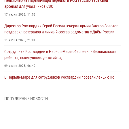
Пенсионер из Нарьян-Мара передал в Росгвардию весь свой
арсенал для участников СВО
17 июня 2026, 11:53
Директор Росгвардии Герой России генерал армии Виктор Золотов
поздравил ветеранов и личный состав ведомства с Днём России
11 июня 2026, 21:01
Сотрудники Росгвардии в Нарьян-Маре обеспечили безопасность
ребенка, покинувшего детский сад
09 июня 2026, 06:40
В Нарьян-Маре для сотрудников Росгвардии провели лекцию ко
Дню семьи, любви и верности
08 июня 2026, 09:39
4
ПОПУЛЯРНЫЕ НОВОСТИ
В Нарьян-Маре сотрудники Росгвардии 26 раз выезжали на помощь
жителям за неделю
03 июня 2026, 09:05
В Нарьян-Маре сотрудники Росгвардии, полиции и народные