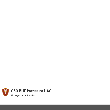
Сотрудники Росгвардии приняли участие в открытии ФОК в поселке
Искателей и сыграли вничью с легендами «Спартака»
29 мая 2026, 07:59
1
ОВО ВНГ России по НАО
Официальный сайт