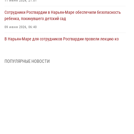
11 июня 2026, 21:01
Сотрудники Росгвардии в Нарьян-Маре обеспечили безопасность
ребенка, покинувшего детский сад
09 июня 2026, 06:40
В Нарьян-Маре для сотрудников Росгвардии провели лекцию ко
Дню семьи, любви и верности
08 июня 2026, 09:39
4
ПОПУЛЯРНЫЕ НОВОСТИ
В Нарьян-Маре сотрудники Росгвардии 26 раз выезжали на помощь
жителям за неделю
03 июня 2026, 09:05
В Нарьян-Маре сотрудники Росгвардии, полиции и народные
дружинники объединили усилия ради детского смеха и улыбок
01 июня 2026, 11:49
3
Росгвардия призывает владельцев оружия в НАО проверить
данные через сервис ГИС ФПКО
29 мая 2026, 13:42