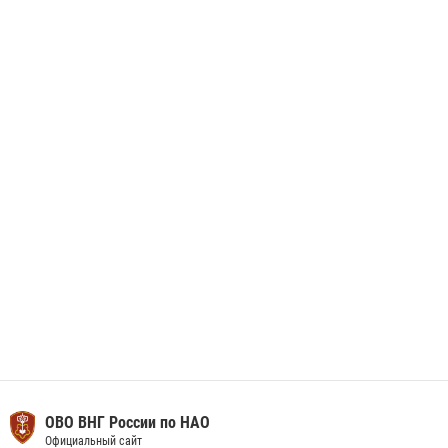
Росгвардия призывает владельцев оружия в НАО проверить
данные через сервис ГИС ФПКО
29 мая 2026, 13:42
Сотрудники Росгвардии приняли участие в открытии ФОК в поселке
Искателей и сыграли вничью с легендами «Спартака»
29 мая 2026, 07:59
1
ОВО ВНГ России по НАО
Официальный сайт