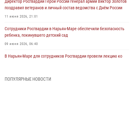
Директор Росгвардии Герой России генерал армии Виктор Золотов
поздравил ветеранов и личный состав ведомства с Днём России
11 июня 2026, 21:01
Сотрудники Росгвардии в Нарьян-Маре обеспечили безопасность
ребенка, покинувшего детский сад
09 июня 2026, 06:40
В Нарьян-Маре для сотрудников Росгвардии провели лекцию ко
Дню семьи, любви и верности
08 июня 2026, 09:39
4
ПОПУЛЯРНЫЕ НОВОСТИ
В Нарьян-Маре сотрудники Росгвардии 26 раз выезжали на помощь
жителям за неделю
03 июня 2026, 09:05
В Нарьян-Маре сотрудники Росгвардии, полиции и народные
дружинники объединили усилия ради детского смеха и улыбок
01 июня 2026, 11:49
3