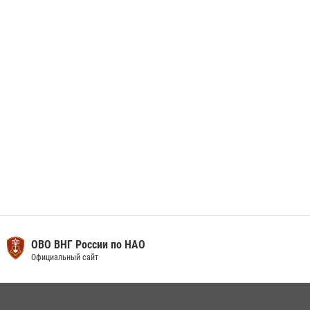
Сотрудники Росгвардии приняли участие в открытии ФОК в поселке
Искателей и сыграли вничью с легендами «Спартака»
29 мая 2026, 07:59
1
ОВО ВНГ России по НАО
Официальный сайт