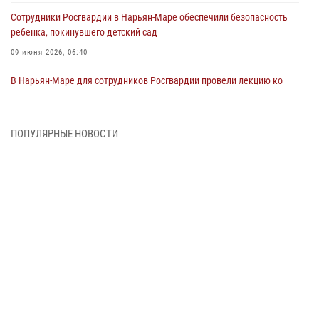
Сотрудники Росгвардии в Нарьян-Маре обеспечили безопасность
ребенка, покинувшего детский сад
09 июня 2026, 06:40
В Нарьян-Маре для сотрудников Росгвардии провели лекцию ко
Дню семьи, любви и верности
08 июня 2026, 09:39
4
ПОПУЛЯРНЫЕ НОВОСТИ
В Нарьян-Маре сотрудники Росгвардии 26 раз выезжали на помощь
жителям за неделю
03 июня 2026, 09:05
В Нарьян-Маре сотрудники Росгвардии, полиции и народные
дружинники объединили усилия ради детского смеха и улыбок
01 июня 2026, 11:49
3
Росгвардия призывает владельцев оружия в НАО проверить
данные через сервис ГИС ФПКО
29 мая 2026, 13:42