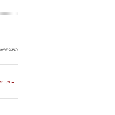
29 мая 2026, 13:42
Сотрудники Росгвардии приняли участие в
открытии ФОК в поселке Искателей и
сыграли вничью с легендами «Спартака»
29 мая 2026, 07:59
1
ному округу
ующая →