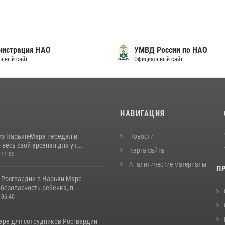
нистрация НАО
УМВД России по НАО
льный сайт
Официальный сайт
И
НАВИГАЦИЯ
из Нарьян-Мара передал в
Новости
весь свой арсенал для уч...
Карта сайта
 11:53
Аналитические материалы
П
 Росгвардии в Нарьян-Маре
безопасность ребенка, п...
 06:40
аре для сотрудников Росгвардии