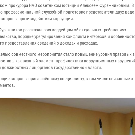
ом прокурора НАО советником юстиции Алексеем Фуражниковым. В 
по профессиональной служебной подготовке представители двух вед
 вопросы противодействия коррупции.
Фуражников рассказал росгвардейцам об актуальных требованиях
тельства, порядке урегулирования конфликта интересов и особенност
го предоставления сведений о доходах и расходах.
целью совместного мероприятия стало повышение уровня правовых 
состава, как важный элемент профилактики коррупционных нарушени
и должностных лиц органов государственной власти.
ющие вопросы приглашённому специалисту, в том числе связанные с
ументов.