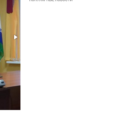
09 июня 2026, 06:40
В Нарьян-Маре для сотрудников Росгвардии
провели лекцию ко Дню семьи, любви и
верности
08 июня 2026, 09:39
4
В Нарьян-Маре сотрудники Росгвардии 26
раз выезжали на помощь жителям за неделю
03 июня 2026, 09:05
В Нарьян-Маре сотрудники Росгвардии,
полиции и народные дружинники
объединили усилия ради детского смеха и
улыбок
01 июня 2026, 11:49
3
Росгвардия призывает владельцев оружия в
НАО проверить данные через сервис ГИС
ФПКО