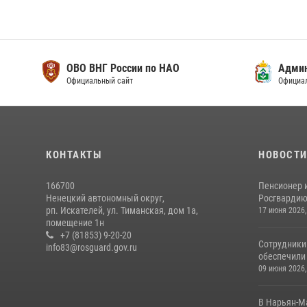
ОВО ВНГ России по НАО
Адми
Официальный сайт
Официа
КОНТАКТЫ
НОВОСТ
166700
Пенсионер 
Ненецкий автономный округ,
Росгвардию 
рп. Искателей, ул. Тиманская, дом 1а,
17 июня 2026,
помещение 1н
+7 (81853) 9-20-20
Сотрудники
info83@rosguard.gov.ru
обеспечили 
09 июня 2026,
В Нарьян-М