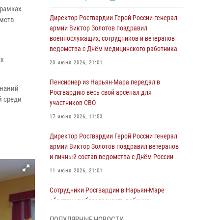
рамках
Директор Росгвардии Герой России генерал
омств
армии Виктор Золотов поздравил
военнослужащих, сотрудников и ветеранов
ведомства с Днём медицинского работника
ях
20 июня 2026, 21:01
Пенсионер из Нарьян-Мара передал в
знаний
Росгвардию весь свой арсенал для
й среди
участников СВО
17 июня 2026, 11:53
Директор Росгвардии Герой России генерал
армии Виктор Золотов поздравил ветеранов
и личный состав ведомства с Днём России
11 июня 2026, 21:01
Сотрудники Росгвардии в Нарьян-Маре
обеспечили безопасность ребенка,
покинувшего детский сад
ПОПУЛЯРНЫЕ НОВОСТИ