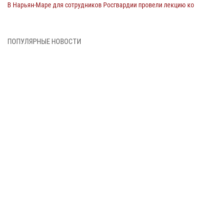
В Нарьян-Маре для сотрудников Росгвардии провели лекцию ко
Дню семьи, любви и верности
08 июня 2026, 09:39
4
ПОПУЛЯРНЫЕ НОВОСТИ
В Нарьян-Маре сотрудники Росгвардии 26 раз выезжали на помощь
жителям за неделю
03 июня 2026, 09:05
В Нарьян-Маре сотрудники Росгвардии, полиции и народные
дружинники объединили усилия ради детского смеха и улыбок
01 июня 2026, 11:49
3
Росгвардия призывает владельцев оружия в НАО проверить
данные через сервис ГИС ФПКО
29 мая 2026, 13:42
Сотрудники Росгвардии приняли участие в открытии ФОК в поселке
Искателей и сыграли вничью с легендами «Спартака»
29 мая 2026, 07:59
1