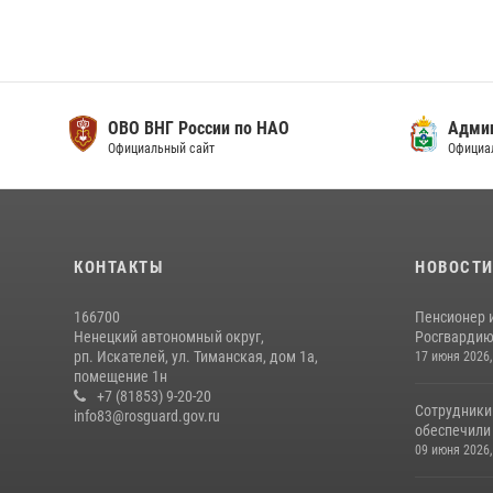
ОВО ВНГ России по НАО
Адми
Официальный сайт
Официа
КОНТАКТЫ
НОВОСТ
166700
Пенсионер 
Ненецкий автономный округ,
Росгвардию 
рп. Искателей, ул. Тиманская, дом 1а,
17 июня 2026,
помещение 1н
+7 (81853) 9-20-20
Сотрудники
info83@rosguard.gov.ru
обеспечили 
09 июня 2026,