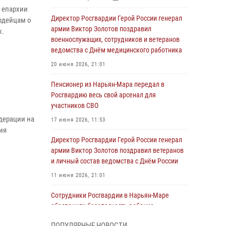
 епархии
Директор Росгвардии Герой России генерал
рдейцам о
армии Виктор Золотов поздравил
х.
военнослужащих, сотрудников и ветеранов
ведомства с Днём медицинского работника
20 июня 2026, 21:01
Пенсионер из Нарьян-Мара передал в
Росгвардию весь свой арсенал для
участников СВО
дерации на
17 июня 2026, 11:53
ия
Директор Росгвардии Герой России генерал
армии Виктор Золотов поздравил ветеранов
и личный состав ведомства с Днём России
11 июня 2026, 21:01
Сотрудники Росгвардии в Нарьян-Маре
обеспечили безопасность ребенка,
покинувшего детский сад
ПОПУЛЯРНЫЕ НОВОСТИ