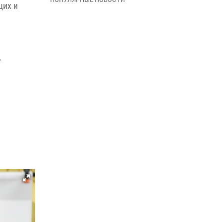
щих и
09 июня 2026, 06:40
В Нарьян-Маре для сотрудников Росгвардии
провели лекцию ко Дню семьи, любви и
верности
.
08 июня 2026, 09:39
4
В Нарьян-Маре сотрудники Росгвардии 26
раз выезжали на помощь жителям за неделю
03 июня 2026, 09:05
В Нарьян-Маре сотрудники Росгвардии,
полиции и народные дружинники
объединили усилия ради детского смеха и
улыбок
01 июня 2026, 11:49
3
Росгвардия призывает владельцев оружия в
НАО проверить данные через сервис ГИС
ФПКО