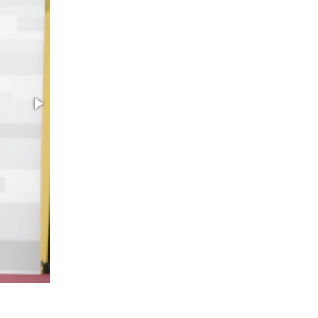
29 мая 2026, 13:42
Сотрудники Росгвардии приняли участие в
открытии ФОК в поселке Искателей и
сыграли вничью с легендами «Спартака»
29 мая 2026, 07:59
1