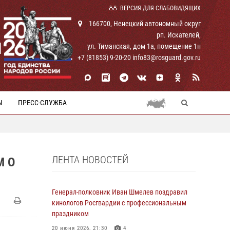
ВЕРСИЯ ДЛЯ СЛАБОВИДЯЩИХ
166700, Ненецкий автономный округ
рп. Искателей,
И
ул. Тиманская, дом 1а, помещение 1н
+7 (81853) 9-20-20 info83@rosguard.gov.ru
Ы
ПРЕСС-СЛУЖБА
ЛЕНТА НОВОСТЕЙ
М О
Генерал-полковник Иван Шмелев поздравил
кинологов Росгвардии с профессиональным
праздником
20 июня 2026, 21:30
4