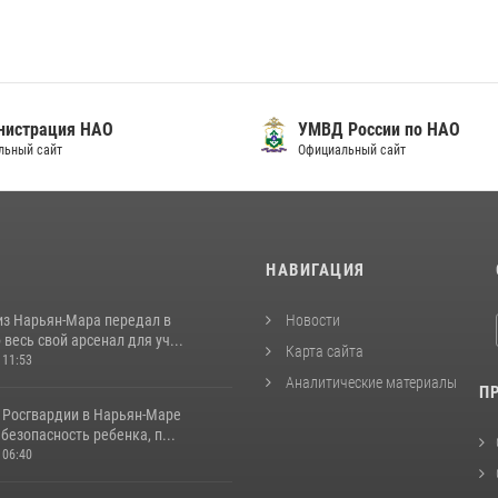
нистрация НАО
УМВД России по НАО
льный сайт
Официальный сайт
И
НАВИГАЦИЯ
из Нарьян-Мара передал в
Новости
весь свой арсенал для уч...
Карта сайта
 11:53
Аналитические материалы
П
 Росгвардии в Нарьян-Маре
безопасность ребенка, п...
 06:40