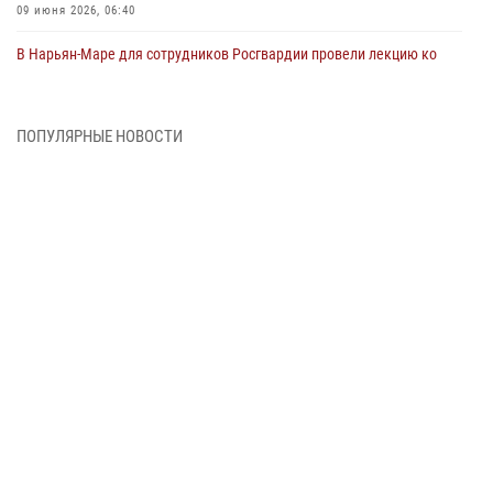
09 июня 2026, 06:40
В Нарьян-Маре для сотрудников Росгвардии провели лекцию ко
Дню семьи, любви и верности
08 июня 2026, 09:39
4
ПОПУЛЯРНЫЕ НОВОСТИ
В Нарьян-Маре сотрудники Росгвардии 26 раз выезжали на помощь
жителям за неделю
03 июня 2026, 09:05
В Нарьян-Маре сотрудники Росгвардии, полиции и народные
дружинники объединили усилия ради детского смеха и улыбок
01 июня 2026, 11:49
3
Росгвардия призывает владельцев оружия в НАО проверить
данные через сервис ГИС ФПКО
29 мая 2026, 13:42
Сотрудники Росгвардии приняли участие в открытии ФОК в поселке
Искателей и сыграли вничью с легендами «Спартака»