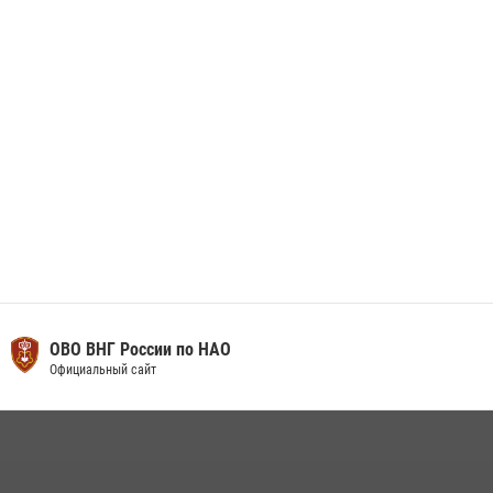
Искателей и сыграли вничью с легендами «Спартака»
29 мая 2026, 07:59
1
ОВО ВНГ России по НАО
Официальный сайт