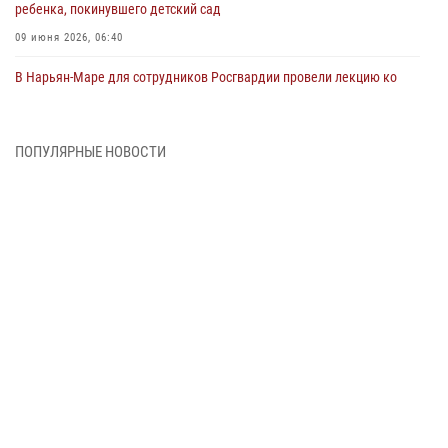
ребенка, покинувшего детский сад
09 июня 2026, 06:40
В Нарьян-Маре для сотрудников Росгвардии провели лекцию ко
Дню семьи, любви и верности
08 июня 2026, 09:39
4
ПОПУЛЯРНЫЕ НОВОСТИ
В Нарьян-Маре сотрудники Росгвардии 26 раз выезжали на помощь
жителям за неделю
03 июня 2026, 09:05
В Нарьян-Маре сотрудники Росгвардии, полиции и народные
дружинники объединили усилия ради детского смеха и улыбок
01 июня 2026, 11:49
3
Росгвардия призывает владельцев оружия в НАО проверить
данные через сервис ГИС ФПКО
29 мая 2026, 13:42
Сотрудники Росгвардии приняли участие в открытии ФОК в поселке