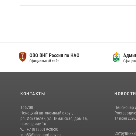
ОВО ВНГ России по НАО
Адми
Официальный сайт
Официа
КОНТАКТЫ
НОВОСТ
166700
Пенсионер 
Ненецкий автономный округ,
Росгвардию 
рп. Искателей, ул. Тиманская, дом 1а,
17 июня 2026,
помещение 1н
+7 (81853) 9-20-20
Сотрудники
info83@rosguard.gov.ru