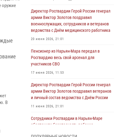
е оружие
Директор Росгвардии Герой России генерал
армии Виктор Золотов поздравил
военнослужащих, сотрудников и ветеранов
ведомства с Днём медицинского работника
20 июня 2026, 21:01
аждые
Пенсионер из Нарьян-Мара передал в
рование
Росгвардию весь свой арсенал для
участников СВО
17 июня 2026, 11:53
Директор Росгвардии Герой России генерал
армии Виктор Золотов поздравил ветеранов
жет
и личный состав ведомства с Днём России
ю. В
11 июня 2026, 21:01
Сотрудники Росгвардии в Нарьян-Маре
обеспечили безопасность ребенка,
я
покинувшего детский сад
ПОПУЛЯРНЫЕ НОВОСТИ