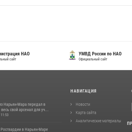
нистрация НАО
УМВД России по НАО
льный сайт
Официальный сайт
И
НАВИГАЦИЯ
из Нарьян-Мара передал в
Новости
весь свой арсенал для уч...
Карта сайта
 11:53
Аналитические материалы
П
 Росгвардии в Нарьян-Маре