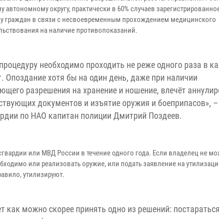
у автономному округу, практически в 60% случаев зарегистрированно
у граждан в связи с несвоевременным прохождением медицинского
льствования на наличие противопоказаний.
процедуру необходимо проходить не реже одного раза в к
т. Опоздание хотя бы на один день, даже при наличии
ющего разрешения на хранение и ношение, влечёт аннули
ствующих документов и изъятие оружия и боеприпасов», –
рдии по НАО капитан полиции Дмитрий Поздеев.
сгвардии или МВД России в течение одного года. Если владелец не мо
обходимо или реализовать оружие, или подать заявление на утилизаци
равило, утилизируют.
т как можно скорее принять одно из решений: постаратьс