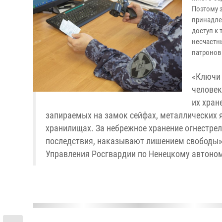
Поэтому 
принадле
доступ к
несчастн
патронов
«Ключи 
человек
их хран
запираемых на замок сейфах, металлических 
хранилищах. За небрежное хранение огнестре
последствия, наказывают лишением свободы»,
Управления Росгвардии по Ненецкому автоном