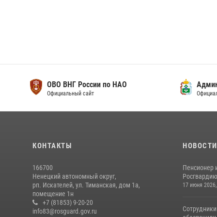
ОВО ВНГ России по НАО
Адми
Официальный сайт
Официа
КОНТАКТЫ
НОВОСТ
166700
Пенсионер 
Ненецкий автономный округ,
Росгвардию 
рп. Искателей, ул. Тиманская, дом 1а,
17 июня 2026,
помещение 1н
+7 (81853) 9-20-20
Сотрудники
info83@rosguard.gov.ru