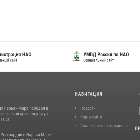
нистрация НАО
УМВД России по НАО
льный сайт
Официальный сайт
И
НАВИГАЦИЯ
из Нарьян-Мара передал в
Новости
весь свой арсенал для уч...
Карта сайта
 11:53
Аналитические материалы
П
 Росгвардии в Нарьян-Маре