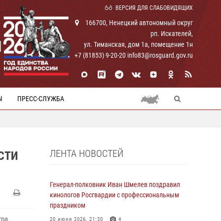
ВЕРСИЯ ДЛЯ СЛАБОВИДЯЩИХ
166700, Ненецкий автономный округ
рп. Искателей,
И
ул. Тиманская, дом 1а, помещение 1н
+7 (81853) 9-20-20 info83@rosguard.gov.ru
Ы
ПРЕСС-СЛУЖБА
ЛЕНТА НОВОСТЕЙ
СТИ
Генерал-полковник Иван Шмелев поздравил
кинологов Росгвардии с профессиональным
праздником
ра.
20 июня 2026, 21:30
4