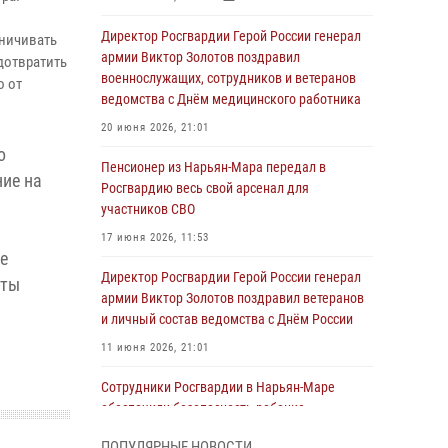
Директор Росгвардии Герой России генерал
аничивать
армии Виктор Золотов поздравил
дотвратить
военнослужащих, сотрудников и ветеранов
о от
ведомства с Днём медицинского работника
20 июня 2026, 21:01
о
Пенсионер из Нарьян-Мара передал в
ние на
Росгвардию весь свой арсенал для
участников СВО
17 июня 2026, 11:53
е
Директор Росгвардии Герой России генерал
оты
армии Виктор Золотов поздравил ветеранов
и личный состав ведомства с Днём России
11 июня 2026, 21:01
Сотрудники Росгвардии в Нарьян-Маре
обеспечили безопасность ребенка,
покинувшего детский сад
ПОПУЛЯРНЫЕ НОВОСТИ