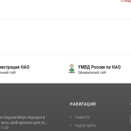
След
нистрация НАО
УМВД России по НАО
льный сайт
Официальный сайт
И
НАВИГАЦИЯ
из Нарьян-Мара передал в
Новости
весь свой арсенал для уч...
Карта сайта
 11:53