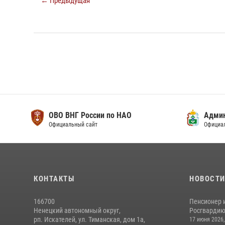
← Предыдущая
ОВО ВНГ России по НАО
Адми
Официальный сайт
Официа
КОНТАКТЫ
НОВОСТ
166700
Пенсионер 
Ненецкий автономный округ,
Росгвардию 
рп. Искателей, ул. Тиманская, дом 1а,
17 июня 2026,