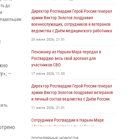
ть до
Директор Росгвардии Герой России генерал
я
армии Виктор Золотов поздравил
владельцам
военнослужащих, сотрудников и ветеранов
ведомства с Днём медицинского работника
20 июня 2026, 21:01
и
Пенсионер из Нарьян-Мара передал в
Росгвардию весь свой арсенал для
жно
участников СВО
у», –
17 июня 2026, 11:53
Директор Росгвардии Герой России генерал
армии Виктор Золотов поздравил ветеранов
и личный состав ведомства с Днём России
сить
11 июня 2026, 21:01
Сотрудники Росгвардии в Нарьян-Маре
отрено
обеспечили безопасность ребенка,
покинувшего детский сад
ПОПУЛЯРНЫЕ НОВОСТИ