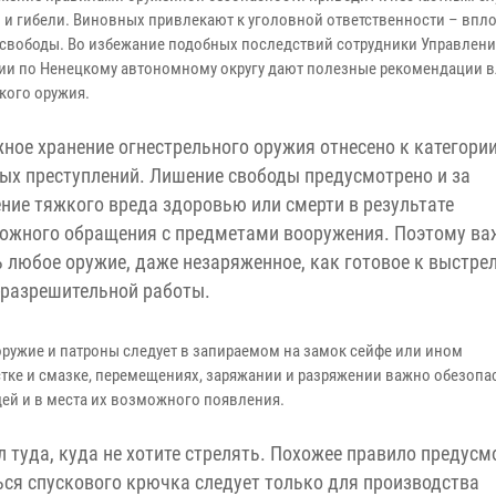
 и гибели. Виновных привлекают к уголовной ответственности – впло
свободы. Во избежание подобных последствий сотрудники Управлени
ии по Ненецкому автономному округу дают полезные рекомендации 
кого оружия.
ное хранение огнестрельного оружия отнесено к категори
ых преступлений. Лишение свободы предусмотрено и за
ние тяжкого вреда здоровью или смерти в результате
ожного обращения с предметами вооружения. Поэтому ва
любое оружие, даже незаряженное, как готовое к выстрел
-разрешительной работы.
оружие и патроны следует в запираемом на замок сейфе или ином
стке и смазке, перемещениях, заряжании и разряжении важно обезопа
ей и в места их возможного появления.
 туда, куда не хотите стрелять. Похожее правило предусм
ься спускового крючка следует только для производства