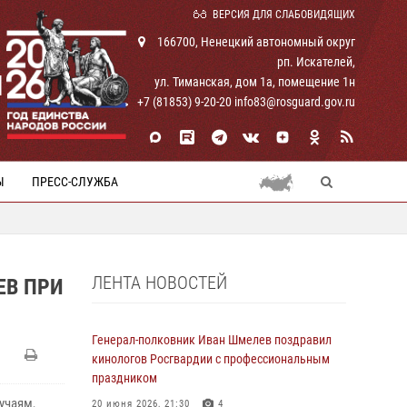
ВЕРСИЯ ДЛЯ СЛАБОВИДЯЩИХ
166700, Ненецкий автономный округ
рп. Искателей,
И
ул. Тиманская, дом 1а, помещение 1н
+7 (81853) 9-20-20 info83@rosguard.gov.ru
Ы
ПРЕСС-СЛУЖБА
ЛЕНТА НОВОСТЕЙ
ЕВ ПРИ
Генерал-полковник Иван Шмелев поздравил
кинологов Росгвардии с профессиональным
праздником
учаям,
20 июня 2026, 21:30
4