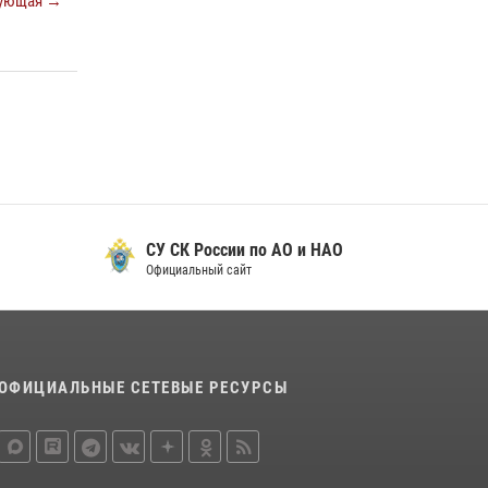
ующая →
29 мая 2026, 13:42
Сотрудники Росгвардии приняли участие в
открытии ФОК в поселке Искателей и
сыграли вничью с легендами «Спартака»
29 мая 2026, 07:59
1
СУ СК России по АО и НАО
Официальный сайт
ОФИЦИАЛЬНЫЕ СЕТЕВЫЕ РЕСУРСЫ