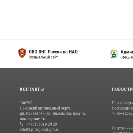
ОВО ВНГ России по НАО
Адми
Официальный сайт
Официа
КОНТАКТЫ
НОВОСТ
166700
Пенсионер 
Ненецкий автономный округ,
Росгвардию 
рп. Искателей, ул. Тиманская, дом 1а,
17 июня 2026,
помещение 1н
+7 (81853) 9-20-20
Сотрудники
info83@rosguard.gov.ru