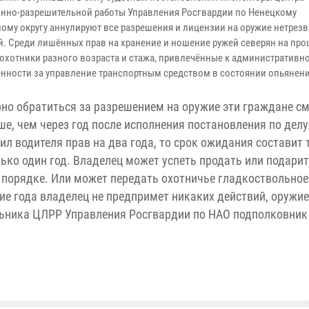
нно-разрешительной работы Управления Росгвардии по Ненецкому
ому округу аннулируют все разрешения и лицензии на оружие нетрез
й. Среди лишённых прав на хранение и ношение ружей северян на пр
 охотники разного возраста и стажа, привлечённые к административн
енности за управление транспортным средством в состоянии опьянени
но обратиться за разрешением на оружие эти граждане см
ше, чем через год после исполнения постановления по делу
ил водителя прав на два года, то срок ожидания составит 
лько один год. Владелец может успеть продать или подари
 порядке. Или может передать охотничье гладкоствольное
ние года владелец не предпримет никаких действий, оружие
льника ЦЛРР Управления Росгвардии по НАО подполковник