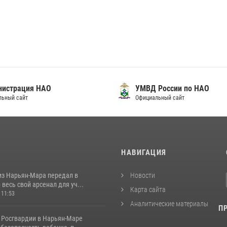
нистрация НАО
УМВД России по НАО
льный сайт
Официальный сайт
И
НАВИГАЦИЯ
из Нарьян-Мара передал в
Новости
весь свой арсенал для уч...
Карта сайта
 11:53
Аналитические материалы
П
 Росгвардии в Нарьян-Маре