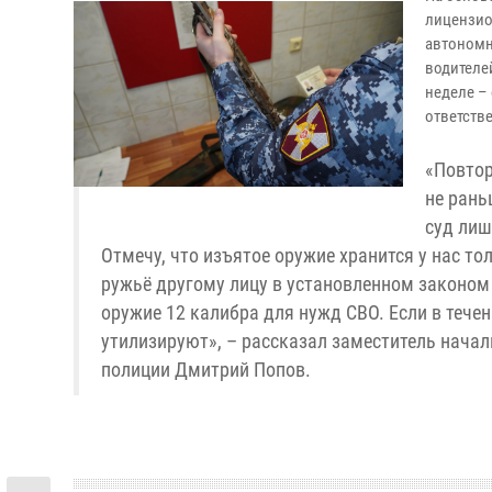
лицензио
автономн
водителе
неделе –
ответств
«Повтор
не рань
суд лиш
Отмечу, что изъятое оружие хранится у нас то
ружьё другому лицу в установленном законом
оружие 12 калибра для нужд СВО. Если в тече
утилизируют», – рассказал заместитель нача
полиции Дмитрий Попов.