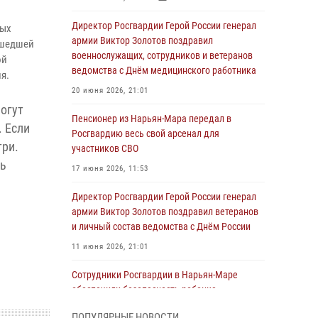
Директор Росгвардии Герой России генерал
вых
армии Виктор Золотов поздравил
ошедшей
военнослужащих, сотрудников и ветеранов
ой
ведомства с Днём медицинского работника
я.
20 июня 2026, 21:01
огут
Пенсионер из Нарьян-Мара передал в
. Если
Росгвардию весь свой арсенал для
три.
участников СВО
ть
17 июня 2026, 11:53
Директор Росгвардии Герой России генерал
армии Виктор Золотов поздравил ветеранов
и личный состав ведомства с Днём России
11 июня 2026, 21:01
Сотрудники Росгвардии в Нарьян-Маре
обеспечили безопасность ребенка,
покинувшего детский сад
ПОПУЛЯРНЫЕ НОВОСТИ