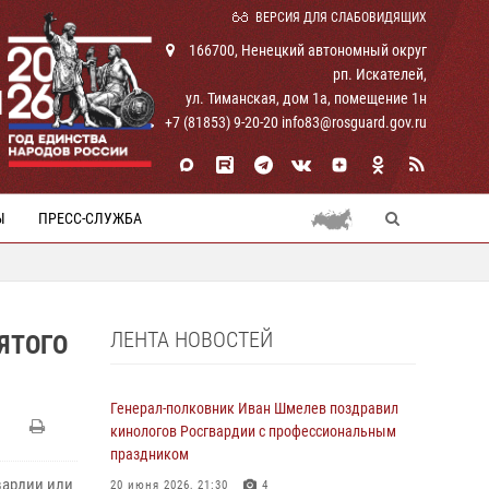
ВЕРСИЯ ДЛЯ СЛАБОВИДЯЩИХ
166700, Ненецкий автономный округ
рп. Искателей,
И
ул. Тиманская, дом 1а, помещение 1н
+7 (81853) 9-20-20 info83@rosguard.gov.ru
Ы
ПРЕСС-СЛУЖБА
ЛЕНТА НОВОСТЕЙ
ЯТОГО
Генерал-полковник Иван Шмелев поздравил
кинологов Росгвардии с профессиональным
праздником
вардии или
20 июня 2026, 21:30
4