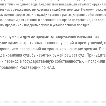
ии в течение одного года. Бездействие владельцев изъятого оружия п
ельному отчуждению имущества в судебном порядке. Поэтому гражда
ак можно скорее решить судьбу изъятого ружья: устранить обстоятельс
основанием для изъятия, и восстановить право на хранение, или сдат
ию, продать или подарить оружие в установленном порядке.
чьи ружья и другие предметы вооружения изымают за
ние административных правонарушений и преступлений, в
ированием разрешений на хранение и ношение оружия. В с
ода хранения судьбу изъятых ружей решает суд. Принудит
й переход в государственную собственность», – пояснили
правления Росгвардии по НАО.