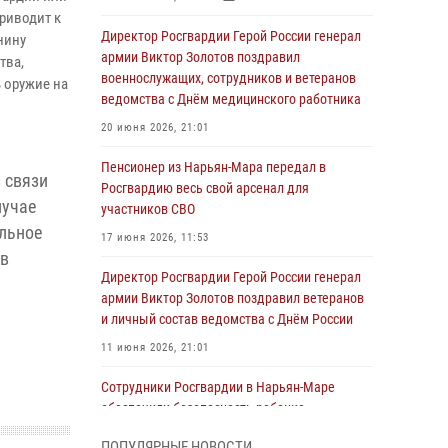
риводит к
Директор Росгвардии Герой России генерал
нину
армии Виктор Золотов поздравил
тва,
военнослужащих, сотрудников и ветеранов
ь оружие на
ведомства с Днём медицинского работника
20 июня 2026, 21:01
Пенсионер из Нарьян-Мара передал в
 связи
Росгвардию весь свой арсенал для
лучае
участников СВО
ельное
17 июня 2026, 11:53
 в
Директор Росгвардии Герой России генерал
армии Виктор Золотов поздравил ветеранов
и личный состав ведомства с Днём России
11 июня 2026, 21:01
Сотрудники Росгвардии в Нарьян-Маре
обеспечили безопасность ребенка,
покинувшего детский сад
ПОПУЛЯРНЫЕ НОВОСТИ