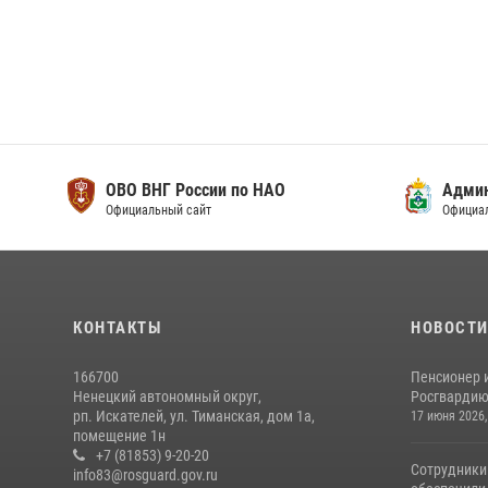
ОВО ВНГ России по НАО
Адми
Официальный сайт
Официа
КОНТАКТЫ
НОВОСТ
166700
Пенсионер 
Ненецкий автономный округ,
Росгвардию 
рп. Искателей, ул. Тиманская, дом 1а,
17 июня 2026,
помещение 1н
+7 (81853) 9-20-20
Сотрудники
info83@rosguard.gov.ru