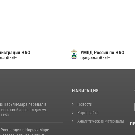
нистрация НАО
УМВД России по НАО
льный сайт
Официальный сайт
И
НАВИГАЦИЯ
из Нарьян-Мара передал в
Новости
весь свой арсенал для уч...
Карта сайта
 11:53
Аналитические материалы
П
 Росгвардии в Нарьян-Маре