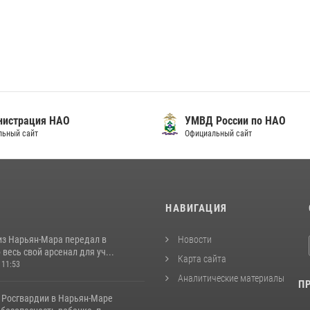
нистрация НАО
УМВД России по НАО
льный сайт
Официальный сайт
И
НАВИГАЦИЯ
из Нарьян-Мара передал в
Новости
весь свой арсенал для уч...
Карта сайта
 11:53
Аналитические материалы
П
 Росгвардии в Нарьян-Маре