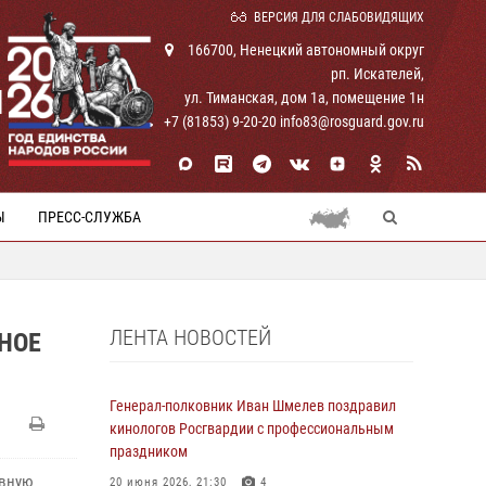
ВЕРСИЯ ДЛЯ СЛАБОВИДЯЩИХ
166700, Ненецкий автономный округ
рп. Искателей,
И
ул. Тиманская, дом 1а, помещение 1н
+7 (81853) 9-20-20 info83@rosguard.gov.ru
Ы
ПРЕСС-СЛУЖБА
ЛЕНТА НОВОСТЕЙ
НОЕ
Генерал-полковник Иван Шмелев поздравил
кинологов Росгвардии с профессиональным
праздником
овную
20 июня 2026, 21:30
4