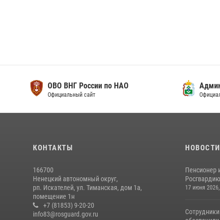
ОВО ВНГ России по НАО
Адми
Официальный сайт
Официа
КОНТАКТЫ
НОВОСТ
166700
Пенсионер 
Ненецкий автономный округ,
Росгвардию 
рп. Искателей, ул. Тиманская, дом 1а,
17 июня 2026,
помещение 1н
+7 (81853) 9-20-20
Сотрудники
info83@rosguard.gov.ru