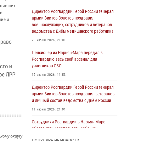
тупивших
Директор Росгвардии Герой России генерал
ие
армии Виктор Золотов поздравил
ние и
военнослужащих, сотрудников и ветеранов
ведомства с Днём медицинского работника
20 июня 2026, 21:01
Право
Пенсионер из Нарьян-Мара передал в
Росгвардию весь свой арсенал для
сто и
участников СВО
ре ЛРР
17 июня 2026, 11:53
Директор Росгвардии Герой России генерал
армии Виктор Золотов поздравил ветеранов
и личный состав ведомства с Днём России
11 июня 2026, 21:01
Сотрудники Росгвардии в Нарьян-Маре
обеспечили безопасность ребенка,
покинувшего детский сад
ному округу
ПОПУЛЯРНЫЕ НОВОСТИ