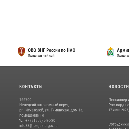
ОВО ВНГ России по НАО
Адми
Официальный сайт
Официа
КОНТАКТЫ
НОВОСТ
166700
Пенсионер 
Ненецкий автономный округ,
Росгвардию 
рп. Искателей, ул. Тиманская, дом 1а,
17 июня 2026,
помещение 1н
+7 (81853) 9-20-20
Сотрудники
info83@rosguard.gov.ru