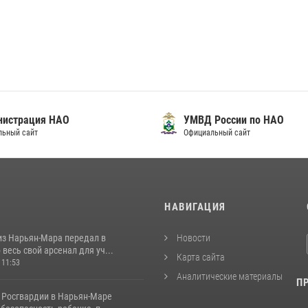
нистрация НАО
УМВД России по НАО
льный сайт
Официальный сайт
И
НАВИГАЦИЯ
из Нарьян-Мара передал в
Новости
весь свой арсенал для уч...
Карта сайта
 11:53
Аналитические материалы
П
 Росгвардии в Нарьян-Маре