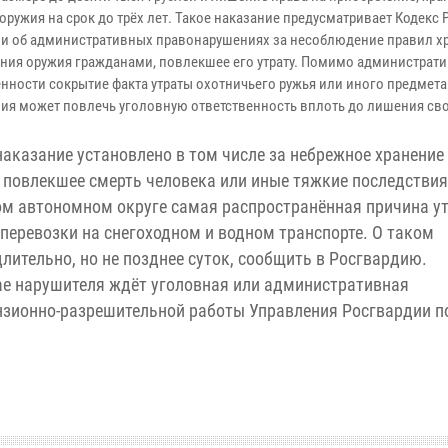
оружия на срок до трёх лет. Такое наказание предусматривает Кодекс
и об административных правонарушениях за несоблюдение правил х
ния оружия гражданами, повлекшее его утрату. Помимо администрат
енности сокрытие факта утраты охотничьего ружья или иного предмета
ия может повлечь уголовную ответственность вплоть до лишения св
наказание установлено в том числе за небрежное хранение
 повлекшее смерть человека или иные тяжкие последствия
м автономном округе самая распространённая причина у
перевозки на снегоходном и водном транспорте. О таком
ительно, но не позднее суток, сообщить в Росгвардию.
чае нарушителя ждёт уголовная или административная
ензионно-разрешительной работы Управления Росгвардии п