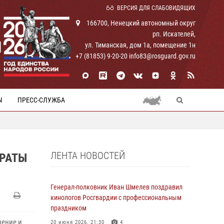
ВЕРСИЯ ДЛЯ СЛАБОВИДЯЩИХ
166700, Ненецкий автономный округ
рп. Искателей,
И
ул. Тиманская, дом 1а, помещение 1н
+7 (81853) 9-20-20 info83@rosguard.gov.ru
Ы
ПРЕСС-СЛУЖБА
ЛЕНТА НОВОСТЕЙ
ТРАТЫ
Генерал-полковник Иван Шмелев поздравил
кинологов Росгвардии с профессиональным
праздником
нение и
20 июня 2026, 21:30
4