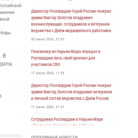
 Российской
Директор Росгвардии Герой России генерал
ранения
армии Виктор Золотов поздравил
ивной
военнослужащих, сотрудников и ветеранов
ведомства с Днём медицинского работника
ободы.
20 июня 2026, 21:01
Пенсионер из Нарьян-Мара передал в
. В
Росгвардию весь свой арсенал для
траты
участников СВО
17 июня 2026, 11:53
Директор Росгвардии Герой России генерал
армии Виктор Золотов поздравил ветеранов
о
и личный состав ведомства с Днём России
11 июня 2026, 21:01
Сотрудники Росгвардии в Нарьян-Маре
обеспечили безопасность ребенка,
покинувшего детский сад
ПОПУЛЯРНЫЕ НОВОСТИ