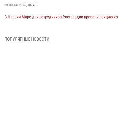
09 июня 2026, 06:40
В Нарьян-Маре для сотрудников Росгвардии провели лекцию ко
Дню семьи, любви и верности
08 июня 2026, 09:39
4
ПОПУЛЯРНЫЕ НОВОСТИ
В Нарьян-Маре сотрудники Росгвардии 26 раз выезжали на помощь
жителям за неделю
03 июня 2026, 09:05
В Нарьян-Маре сотрудники Росгвардии, полиции и народные
дружинники объединили усилия ради детского смеха и улыбок
01 июня 2026, 11:49
3
Росгвардия призывает владельцев оружия в НАО проверить
данные через сервис ГИС ФПКО
29 мая 2026, 13:42
Сотрудники Росгвардии приняли участие в открытии ФОК в поселке
Искателей и сыграли вничью с легендами «Спартака»