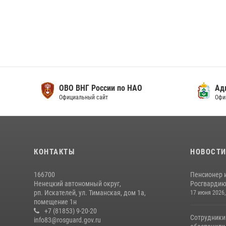
ОВО ВНГ России по НАО
Адми
Официальный сайт
Официа
КОНТАКТЫ
НОВОСТ
166700
Пенсионер 
Ненецкий автономный округ,
Росгвардию 
рп. Искателей, ул. Тиманская, дом 1а,
17 июня 2026,
помещение 1н
+7 (81853) 9-20-20
Сотрудники
info83@rosguard.gov.ru