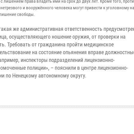
 с лишением права владеть ими на срок до двух лет. Кроме того, про
 нетрезвого и вооружённого человека могут привести к уголовному н
лишение свободы.
такая же административная ответственность предусмотре
ица, осуществляющего ношение оружия, от проверки на
ть. Требовать от гражданина пройти медицинское
ельствование на состояние опьянения вправе должностны
апример, инспекторы подразделений лицензионно-
омоченные полиции», – пояснили в центре лицензионно-
ии по Ненецкому автономному округу.