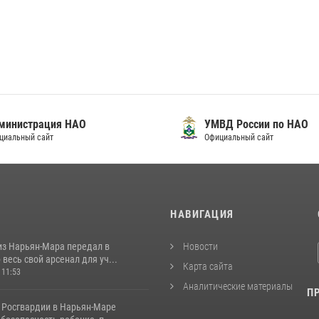
нистрация НАО
УМВД России по НАО
льный сайт
Официальный сайт
И
НАВИГАЦИЯ
из Нарьян-Мара передал в
Новости
весь свой арсенал для уч...
Карта сайта
 11:53
Аналитические материалы
П
 Росгвардии в Нарьян-Маре