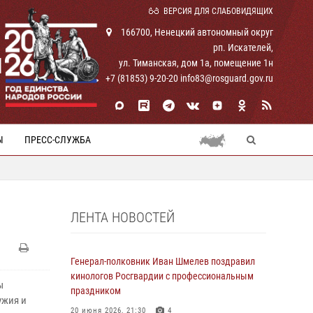
ВЕРСИЯ ДЛЯ СЛАБОВИДЯЩИХ
166700, Ненецкий автономный округ
рп. Искателей,
И
ул. Тиманская, дом 1а, помещение 1н
+7 (81853) 9-20-20 info83@rosguard.gov.ru
Ы
ПРЕСС-СЛУЖБА
ЛЕНТА НОВОСТЕЙ
Генерал-полковник Иван Шмелев поздравил
кинологов Росгвардии с профессиональным
ы
праздником
ужия и
20 июня 2026, 21:30
4