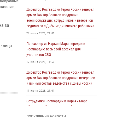
тивоправные
аказанию,
Директор Росгвардии Герой России генерал
армии Виктор Золотов поздравил
военнослужащих, сотрудников и ветеранов
на за
ведомства с Днём медицинского работника
20 июня 2026, 21:01
Пенсионер из Нарьян-Мара передал в
е лица
Росгвардию весь свой арсенал для
участников СВО
17 июня 2026, 11:53
Директор Росгвардии Герой России генерал
армии Виктор Золотов поздравил ветеранов
и личный состав ведомства с Днём России
11 июня 2026, 21:01
Сотрудники Росгвардии в Нарьян-Маре
обеспечили безопасность ребенка,
покинувшего детский сад
ПОПУЛЯРНЫЕ НОВОСТИ