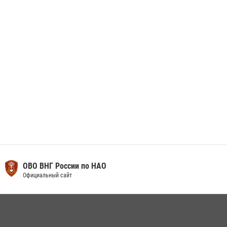
Искателей и сыграли вничью с легендами «Спартака»
29 мая 2026, 07:59
1
ОВО ВНГ России по НАО
Официальный сайт