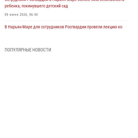
ребенка, покинувшего детский сад
09 июня 2026, 06:40
В Нарьян-Маре для сотрудников Росгвардии провели лекцию ко
Дню семьи, любви и верности
08 июня 2026, 09:39
4
ПОПУЛЯРНЫЕ НОВОСТИ
В Нарьян-Маре сотрудники Росгвардии 26 раз выезжали на помощь
жителям за неделю
03 июня 2026, 09:05
В Нарьян-Маре сотрудники Росгвардии, полиции и народные
дружинники объединили усилия ради детского смеха и улыбок
01 июня 2026, 11:49
3
Росгвардия призывает владельцев оружия в НАО проверить
данные через сервис ГИС ФПКО
29 мая 2026, 13:42
Сотрудники Росгвардии приняли участие в открытии ФОК в поселке