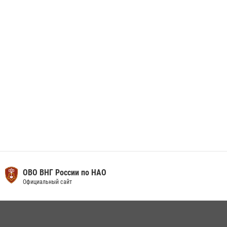
Сотрудники Росгвардии приняли участие в открытии ФОК в поселке
Искателей и сыграли вничью с легендами «Спартака»
29 мая 2026, 07:59
1
ОВО ВНГ России по НАО
Официальный сайт