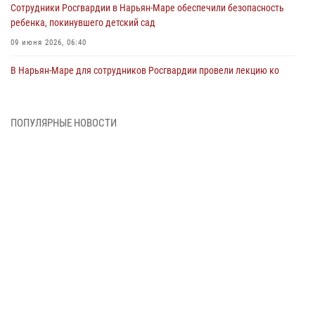
Сотрудники Росгвардии в Нарьян-Маре обеспечили безопасность
ребенка, покинувшего детский сад
09 июня 2026, 06:40
В Нарьян-Маре для сотрудников Росгвардии провели лекцию ко
Дню семьи, любви и верности
08 июня 2026, 09:39
4
ПОПУЛЯРНЫЕ НОВОСТИ
В Нарьян-Маре сотрудники Росгвардии 26 раз выезжали на помощь
жителям за неделю
03 июня 2026, 09:05
В Нарьян-Маре сотрудники Росгвардии, полиции и народные
дружинники объединили усилия ради детского смеха и улыбок
01 июня 2026, 11:49
3
Росгвардия призывает владельцев оружия в НАО проверить
данные через сервис ГИС ФПКО
29 мая 2026, 13:42