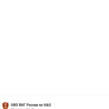
Росгвардия призывает владельцев оружия в НАО проверить
данные через сервис ГИС ФПКО
29 мая 2026, 13:42
Сотрудники Росгвардии приняли участие в открытии ФОК в поселке
Искателей и сыграли вничью с легендами «Спартака»
29 мая 2026, 07:59
1
ОВО ВНГ России по НАО