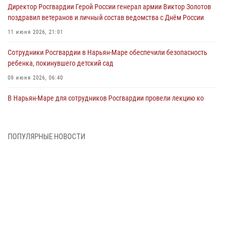
Директор Росгвардии Герой России генерал армии Виктор Золотов
поздравил ветеранов и личный состав ведомства с Днём России
11 июня 2026, 21:01
Сотрудники Росгвардии в Нарьян-Маре обеспечили безопасность
ребенка, покинувшего детский сад
09 июня 2026, 06:40
В Нарьян-Маре для сотрудников Росгвардии провели лекцию ко
Дню семьи, любви и верности
08 июня 2026, 09:39
4
ПОПУЛЯРНЫЕ НОВОСТИ
В Нарьян-Маре сотрудники Росгвардии 26 раз выезжали на помощь
жителям за неделю
03 июня 2026, 09:05
В Нарьян-Маре сотрудники Росгвардии, полиции и народные
дружинники объединили усилия ради детского смеха и улыбок
01 июня 2026, 11:49
3