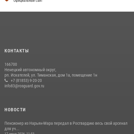
Официальный сайт
КОНТАКТЫ
166700
Ненецкий автономный округ,
рп. Искателей, ул. Тиманская, дом 1а, помещение 1н
+7 (81853) 9-20-20
info83@rosguard.gov.ru
НОВОСТИ
Пенсионер из Нарьян-Мара передал в Росгвардию весь свой арсенал
для уч...
17 июня 2026, 11:53