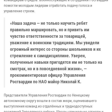
командирам отрядов: военнослужащие и сотрудники Росгвардии
помогли молодым лидерам отработать подачу голоса и
управление строем.
«Наша задача — не только научить ребят
правильно маршировать, но и привить им
чувство ответственности за товарищей,
уважение к воинским традициям. Мы увидели
огромный интерес со стороны школьников и их
стремление к самодисциплине. Уверен,
полученные навыки пригодятся им не только на
смотрах, но и в повседневной жизни», —
прокомментировал офицер Управления
Росгвардии по НАО майор Николай К.
Представители Управления Росгвардии по Ненецкому
автономному округу вошли в состав жюри, оценивавшего
выступления команд из отдалённых и труднодоступных
поселений Заполярного района. Школы специально отсняли и