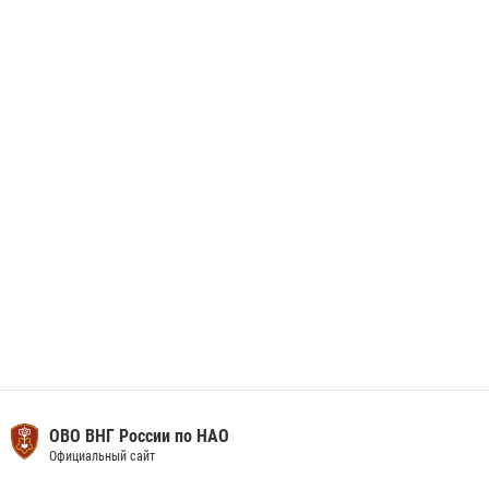
29 мая 2026, 13:42
Сотрудники Росгвардии приняли участие в открытии ФОК в поселке
Искателей и сыграли вничью с легендами «Спартака»
29 мая 2026, 07:59
1
ОВО ВНГ России по НАО
Официальный сайт