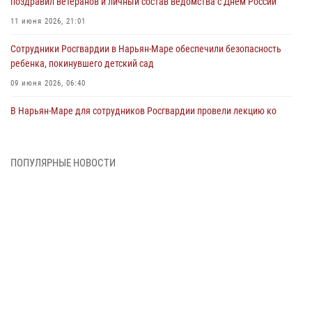
поздравил ветеранов и личный состав ведомства с Днём России
11 июня 2026, 21:01
Сотрудники Росгвардии в Нарьян-Маре обеспечили безопасность
ребенка, покинувшего детский сад
09 июня 2026, 06:40
В Нарьян-Маре для сотрудников Росгвардии провели лекцию ко
Дню семьи, любви и верности
08 июня 2026, 09:39
4
ПОПУЛЯРНЫЕ НОВОСТИ
В Нарьян-Маре сотрудники Росгвардии 26 раз выезжали на помощь
жителям за неделю
03 июня 2026, 09:05
В Нарьян-Маре сотрудники Росгвардии, полиции и народные
дружинники объединили усилия ради детского смеха и улыбок
01 июня 2026, 11:49
3
Росгвардия призывает владельцев оружия в НАО проверить
данные через сервис ГИС ФПКО