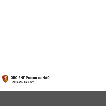
Искателей и сыграли вничью с легендами «Спартака»
29 мая 2026, 07:59
1
ОВО ВНГ России по НАО
Официальный сайт