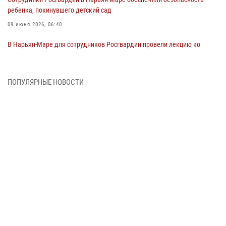
ребенка, покинувшего детский сад
09 июня 2026, 06:40
В Нарьян-Маре для сотрудников Росгвардии провели лекцию ко
Дню семьи, любви и верности
08 июня 2026, 09:39
4
ПОПУЛЯРНЫЕ НОВОСТИ
В Нарьян-Маре сотрудники Росгвардии 26 раз выезжали на помощь
жителям за неделю
03 июня 2026, 09:05
В Нарьян-Маре сотрудники Росгвардии, полиции и народные
дружинники объединили усилия ради детского смеха и улыбок
01 июня 2026, 11:49
3
Росгвардия призывает владельцев оружия в НАО проверить
данные через сервис ГИС ФПКО
29 мая 2026, 13:42
Сотрудники Росгвардии приняли участие в открытии ФОК в поселке