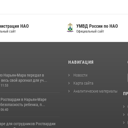
нистрация НАО
УМВД России по НАО
льный сайт
Официальный сайт
И
НАВИГАЦИЯ
из Нарьян-Мара передал в
Новости
весь свой арсенал для уч...
Карта сайта
 11:53
Аналитические материалы
П
 Росгвардии в Нарьян-Маре
безопасность ребенка, п...
 06:40
аре для сотрудников Росгвардии