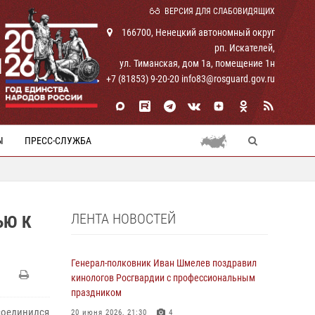
ВЕРСИЯ ДЛЯ СЛАБОВИДЯЩИХ
166700, Ненецкий автономный округ
рп. Искателей,
И
ул. Тиманская, дом 1а, помещение 1н
+7 (81853) 9-20-20 info83@rosguard.gov.ru
Ы
ПРЕСС-СЛУЖБА
ЛЕНТА НОВОСТЕЙ
ЬЮ К
Генерал-полковник Иван Шмелев поздравил
кинологов Росгвардии с профессиональным
праздником
соединился
20 июня 2026, 21:30
4