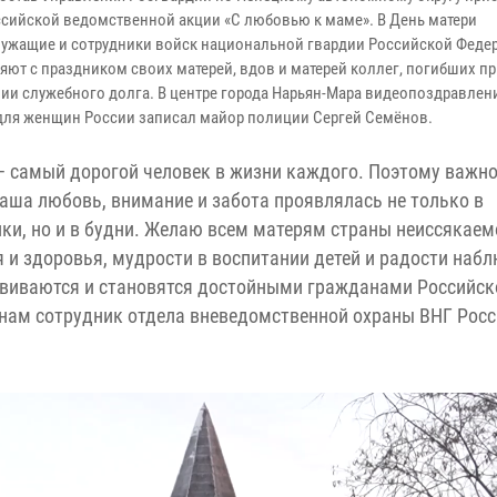
ссийской ведомственной акции «С любовью к маме». В День матери
ужащие и сотрудники войск национальной гвардии Российской Феде
яют с праздником своих матерей, вдов и матерей коллег, погибших п
ии служебного долга. В центре города Нарьян-Мара видеопоздравлен
для женщин России записал майор полиции Сергей Семёнов.
 самый дорогой человек в жизни каждого. Поэтому важно
аша любовь, внимание и забота проявлялась не только в
ки, но и в будни. Желаю всем матерям страны неиссякаем
 и здоровья, мудрости в воспитании детей и радости наб
развиваются и становятся достойными гражданами Российск
нам сотрудник отдела вневедомственной охраны ВНГ Росс