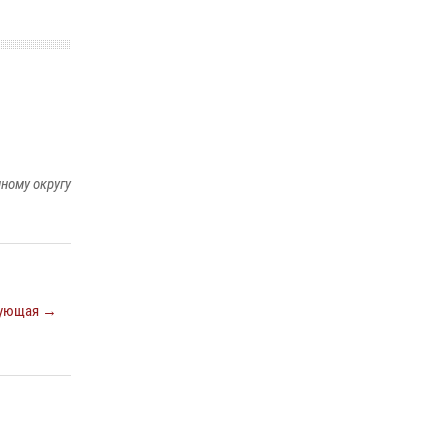
29 мая 2026, 13:42
Сотрудники Росгвардии приняли участие в
открытии ФОК в поселке Искателей и
сыграли вничью с легендами «Спартака»
29 мая 2026, 07:59
1
ному округу
ующая →