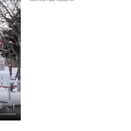
09 июня 2026, 06:40
В Нарьян-Маре для сотрудников Росгвардии
провели лекцию ко Дню семьи, любви и
верности
08 июня 2026, 09:39
4
В Нарьян-Маре сотрудники Росгвардии 26
раз выезжали на помощь жителям за неделю
03 июня 2026, 09:05
В Нарьян-Маре сотрудники Росгвардии,
полиции и народные дружинники
объединили усилия ради детского смеха и
улыбок
01 июня 2026, 11:49
3
Росгвардия призывает владельцев оружия в
НАО проверить данные через сервис ГИС
ФПКО