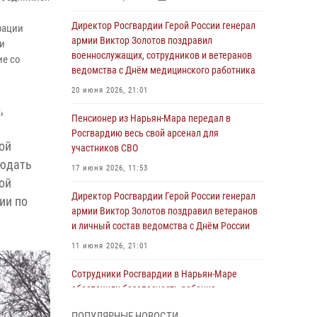
Директор Росгвардии Герой России генерал
рации
армии Виктор Золотов поздравил
ри
военнослужащих, сотрудников и ветеранов
ие со
ведомства с Днём медицинского работника
20 июня 2026, 21:01
,
Пенсионер из Нарьян-Мара передал в
Росгвардию весь свой арсенал для
ой
участников СВО
людать
17 июня 2026, 11:53
ой
Директор Росгвардии Герой России генерал
ии по
армии Виктор Золотов поздравил ветеранов
и личный состав ведомства с Днём России
11 июня 2026, 21:01
Сотрудники Росгвардии в Нарьян-Маре
обеспечили безопасность ребенка,
покинувшего детский сад
ПОПУЛЯРНЫЕ НОВОСТИ