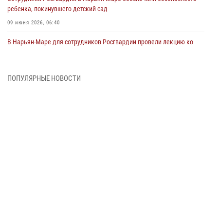
ребенка, покинувшего детский сад
09 июня 2026, 06:40
В Нарьян-Маре для сотрудников Росгвардии провели лекцию ко
Дню семьи, любви и верности
08 июня 2026, 09:39
4
ПОПУЛЯРНЫЕ НОВОСТИ
В Нарьян-Маре сотрудники Росгвардии 26 раз выезжали на помощь
жителям за неделю
03 июня 2026, 09:05
В Нарьян-Маре сотрудники Росгвардии, полиции и народные
дружинники объединили усилия ради детского смеха и улыбок
01 июня 2026, 11:49
3
Росгвардия призывает владельцев оружия в НАО проверить
данные через сервис ГИС ФПКО
29 мая 2026, 13:42
Сотрудники Росгвардии приняли участие в открытии ФОК в поселке