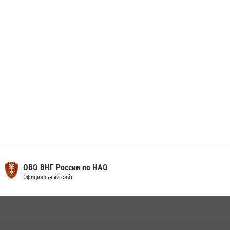
Искателей и сыграли вничью с легендами «Спартака»
29 мая 2026, 07:59
1
ОВО ВНГ России по НАО
Официальный сайт