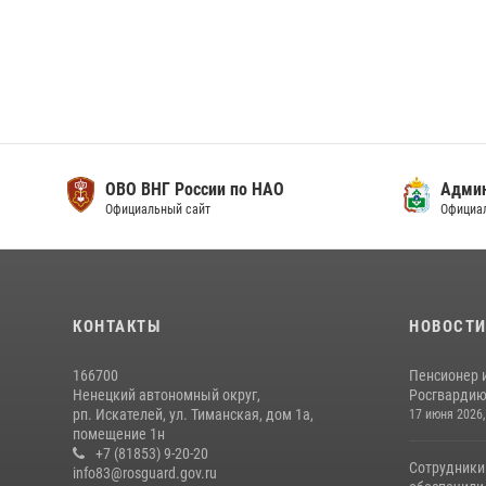
ОВО ВНГ России по НАО
Адми
Официальный сайт
Официа
КОНТАКТЫ
НОВОСТ
166700
Пенсионер 
Ненецкий автономный округ,
Росгвардию 
рп. Искателей, ул. Тиманская, дом 1а,
17 июня 2026,
помещение 1н
+7 (81853) 9-20-20
Сотрудники
info83@rosguard.gov.ru