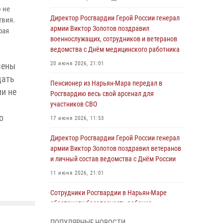
 не
Директор Росгвардии Герой России генерал
твия.
армии Виктор Золотов поздравил
рая
военнослужащих, сотрудников и ветеранов
ведомства с Днём медицинского работника
20 июня 2026, 21:01
мены
дать
Пенсионер из Нарьян-Мара передал в
и не
Росгвардию весь свой арсенал для
участников СВО
о
17 июня 2026, 11:53
Директор Росгвардии Герой России генерал
армии Виктор Золотов поздравил ветеранов
и личный состав ведомства с Днём России
11 июня 2026, 21:01
Сотрудники Росгвардии в Нарьян-Маре
обеспечили безопасность ребенка,
покинувшего детский сад
ПОПУЛЯРНЫЕ НОВОСТИ