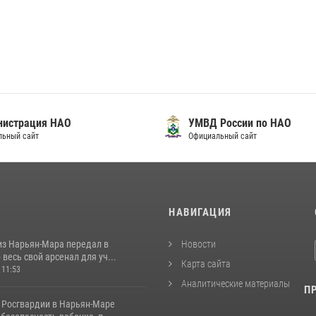
нистрация НАО
УМВД России по НАО
льный сайт
Официальный сайт
И
НАВИГАЦИЯ
из Нарьян-Мара передал в
Новости
весь свой арсенал для уч...
Карта сайта
 11:53
Аналитические материалы
П
 Росгвардии в Нарьян-Маре