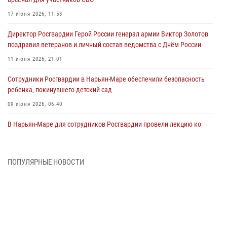
17 июня 2026, 11:53
Директор Росгвардии Герой России генерал армии Виктор Золотов
поздравил ветеранов и личный состав ведомства с Днём России
11 июня 2026, 21:01
Сотрудники Росгвардии в Нарьян-Маре обеспечили безопасность
ребенка, покинувшего детский сад
09 июня 2026, 06:40
В Нарьян-Маре для сотрудников Росгвардии провели лекцию ко
Дню семьи, любви и верности
08 июня 2026, 09:39
4
ПОПУЛЯРНЫЕ НОВОСТИ
В Нарьян-Маре сотрудники Росгвардии 26 раз выезжали на помощь
жителям за неделю
03 июня 2026, 09:05
В Нарьян-Маре сотрудники Росгвардии, полиции и народные
дружинники объединили усилия ради детского смеха и улыбок