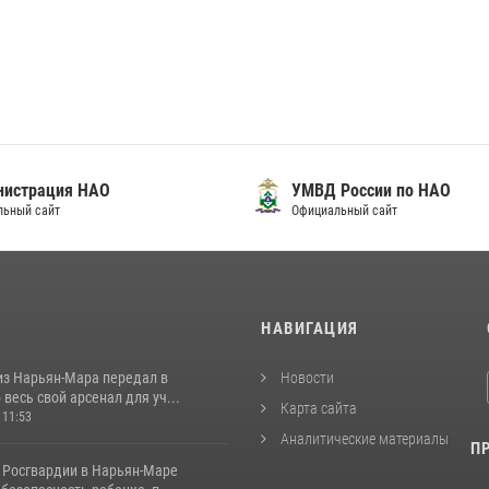
нистрация НАО
УМВД России по НАО
льный сайт
Официальный сайт
И
НАВИГАЦИЯ
из Нарьян-Мара передал в
Новости
весь свой арсенал для уч...
Карта сайта
 11:53
Аналитические материалы
П
 Росгвардии в Нарьян-Маре