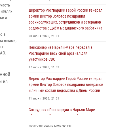
часть
Директор Росгвардии Герой России генерал
шителях
армии Виктор Золотов поздравил
ке и
военнослужащих, сотрудников и ветеранов
ведомства с Днём медицинского работника
о в
20 июня 2026, 21:01
на вызов,
бы
Пенсионер из Нарьян-Мара передал в
НАО.
Росгвардию весь свой арсенал для
участников СВО
17 июня 2026, 11:53
ожной
Директор Росгвардии Герой России генерал
и из
армии Виктор Золотов поздравил ветеранов
и личный состав ведомства с Днём России
11 июня 2026, 21:01
Сотрудники Росгвардии в Нарьян-Маре
обеспечили безопасность ребенка,
покинувшего детский сад
ПОПУЛЯРНЫЕ НОВОСТИ