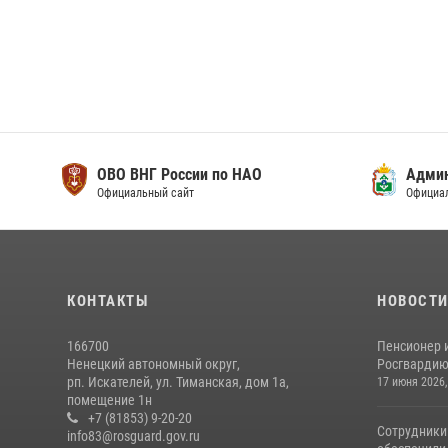
ОВО ВНГ России по НАО
Адми
Официальный сайт
Официа
КОНТАКТЫ
НОВОСТ
166700
Пенсионер 
Ненецкий автономный округ,
Росгвардию 
рп. Искателей, ул. Тиманская, дом 1а,
17 июня 2026,
помещение 1н
+7 (81853) 9-20-20
Сотрудники
info83@rosguard.gov.ru