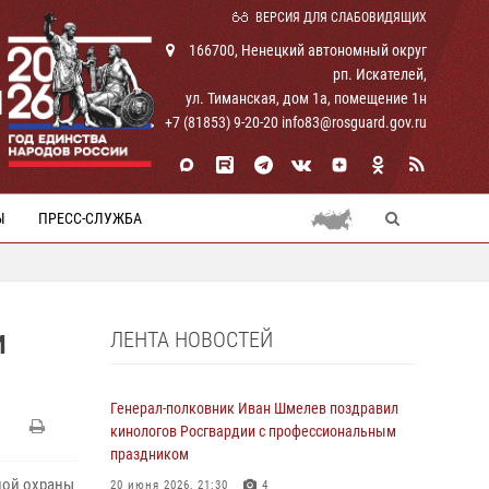
ВЕРСИЯ ДЛЯ СЛАБОВИДЯЩИХ
166700, Ненецкий автономный округ
рп. Искателей,
И
ул. Тиманская, дом 1а, помещение 1н
+7 (81853) 9-20-20 info83@rosguard.gov.ru
Ы
ПРЕСС-СЛУЖБА
ЛЕНТА НОВОСТЕЙ
И
Генерал-полковник Иван Шмелев поздравил
кинологов Росгвардии с профессиональным
праздником
ной охраны
20 июня 2026, 21:30
4