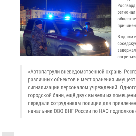
Росгвард
регионал
обществе
причинен
В одном 
соседску
задержал
согретьс
«Автопатрули вневедомственной охраны Росгв
различных объектов и мест хранения имущест
сигнализации персоналом учреждений. Одного 
городской бани, ещё двух вывели из помещени
передали сотрудникам полиции для привлечен
начальник ОВО ВНГ России по НАО подполков