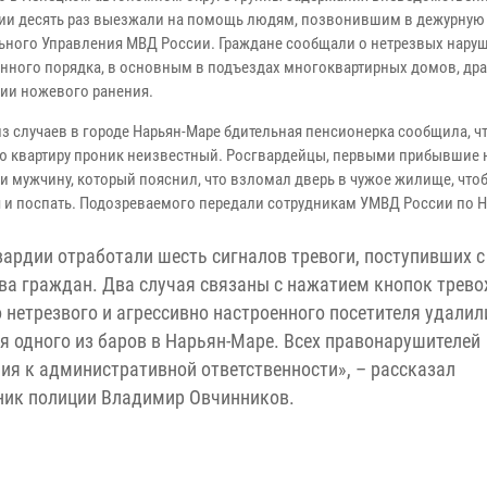
ии десять раз выезжали на помощь людям, позвонившим в дежурную 
ьного Управления МВД России. Граждане сообщали о нетрезвых нару
нного порядка, в основным в подъездах многоквартирных домов, дра
ии ножевого ранения.
из случаев в городе Нарьян-Маре бдительная пенсионерка сообщила, чт
ю квартиру проник неизвестный. Росгвардейцы, первыми прибывшие 
и мужчину, который пояснил, что взломал дверь в чужое жилище, что
я и поспать. Подозреваемого передали сотрудникам УМВД России по 
ардии отработали шесть сигналов тревоги, поступивших с
ва граждан. Два случая связаны с нажатием кнопок трев
нетрезвого и агрессивно настроенного посетителя удалил
я одного из баров в Нарьян-Маре. Всех правонарушителей
ия к административной ответственности», – рассказал
ник полиции Владимир Овчинников.