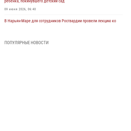
ребенка, покинувшего детский сад
09 июня 2026, 06:40
В Нарьян-Маре для сотрудников Росгвардии провели лекцию ко
Дню семьи, любви и верности
08 июня 2026, 09:39
4
ПОПУЛЯРНЫЕ НОВОСТИ
В Нарьян-Маре сотрудники Росгвардии 26 раз выезжали на помощь
жителям за неделю
03 июня 2026, 09:05
В Нарьян-Маре сотрудники Росгвардии, полиции и народные
дружинники объединили усилия ради детского смеха и улыбок
01 июня 2026, 11:49
3
Росгвардия призывает владельцев оружия в НАО проверить
данные через сервис ГИС ФПКО
29 мая 2026, 13:42
Сотрудники Росгвардии приняли участие в открытии ФОК в поселке
Искателей и сыграли вничью с легендами «Спартака»