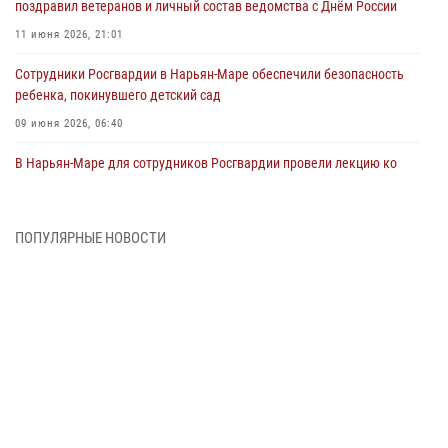
поздравил ветеранов и личный состав ведомства с Днём России
11 июня 2026, 21:01
Сотрудники Росгвардии в Нарьян-Маре обеспечили безопасность
ребенка, покинувшего детский сад
09 июня 2026, 06:40
В Нарьян-Маре для сотрудников Росгвардии провели лекцию ко
Дню семьи, любви и верности
08 июня 2026, 09:39
4
ПОПУЛЯРНЫЕ НОВОСТИ
В Нарьян-Маре сотрудники Росгвардии 26 раз выезжали на помощь
жителям за неделю
03 июня 2026, 09:05
В Нарьян-Маре сотрудники Росгвардии, полиции и народные
дружинники объединили усилия ради детского смеха и улыбок
01 июня 2026, 11:49
3
Росгвардия призывает владельцев оружия в НАО проверить