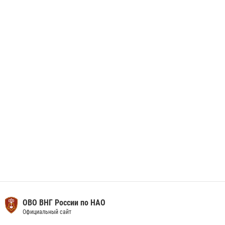
данные через сервис ГИС ФПКО
29 мая 2026, 13:42
Сотрудники Росгвардии приняли участие в открытии ФОК в поселке
Искателей и сыграли вничью с легендами «Спартака»
29 мая 2026, 07:59
1
ОВО ВНГ России по НАО
Официальный сайт