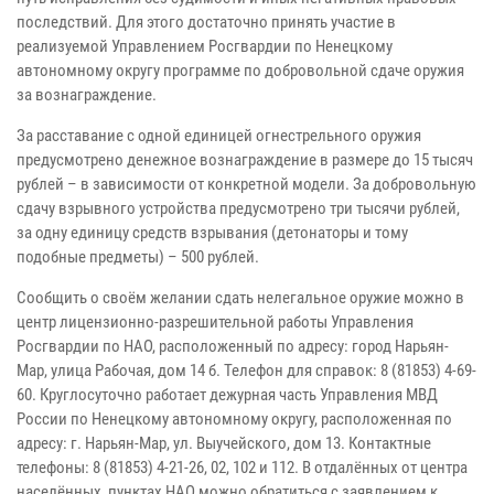
последствий. Для этого достаточно принять участие в
реализуемой Управлением Росгвардии по Ненецкому
автономному округу программе по добровольной сдаче оружия
за вознаграждение.
За расставание с одной единицей огнестрельного оружия
предусмотрено денежное вознаграждение в размере до 15 тысяч
рублей – в зависимости от конкретной модели. За добровольную
сдачу взрывного устройства предусмотрено три тысячи рублей,
за одну единицу средств взрывания (детонаторы и тому
подобные предметы) – 500 рублей.
Сообщить о своём желании сдать нелегальное оружие можно в
центр лицензионно-разрешительной работы Управления
Росгвардии по НАО, расположенный по адресу: город Нарьян-
Мар, улица Рабочая, дом 14 б. Телефон для справок: 8 (81853) 4-69-
60. Круглосуточно работает дежурная часть Управления МВД
России по Ненецкому автономному округу, расположенная по
адресу: г. Нарьян-Мар, ул. Выучейского, дом 13. Контактные
телефоны: 8 (81853) 4-21-26, 02, 102 и 112. В отдалённых от центра
населённых пунктах НАО можно обратиться с заявлением к