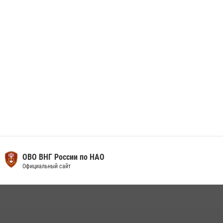
Искателей и сыграли вничью с легендами «Спартака»
29 мая 2026, 07:59
1
ОВО ВНГ России по НАО
Официальный сайт