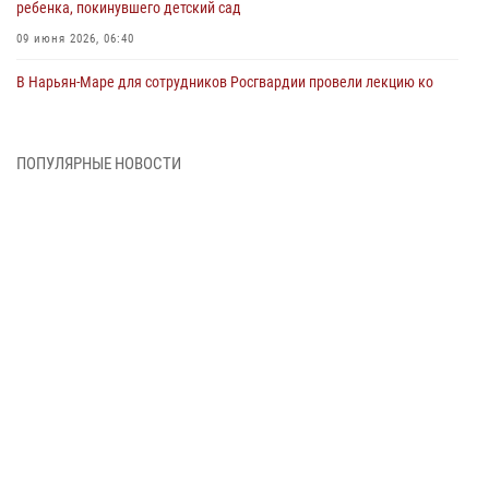
ребенка, покинувшего детский сад
09 июня 2026, 06:40
В Нарьян-Маре для сотрудников Росгвардии провели лекцию ко
Дню семьи, любви и верности
08 июня 2026, 09:39
4
ПОПУЛЯРНЫЕ НОВОСТИ
В Нарьян-Маре сотрудники Росгвардии 26 раз выезжали на помощь
жителям за неделю
03 июня 2026, 09:05
В Нарьян-Маре сотрудники Росгвардии, полиции и народные
дружинники объединили усилия ради детского смеха и улыбок
01 июня 2026, 11:49
3
Росгвардия призывает владельцев оружия в НАО проверить
данные через сервис ГИС ФПКО
29 мая 2026, 13:42
Сотрудники Росгвардии приняли участие в открытии ФОК в поселке