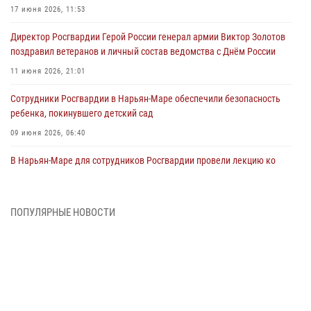
17 июня 2026, 11:53
Директор Росгвардии Герой России генерал армии Виктор Золотов
поздравил ветеранов и личный состав ведомства с Днём России
11 июня 2026, 21:01
Сотрудники Росгвардии в Нарьян-Маре обеспечили безопасность
ребенка, покинувшего детский сад
09 июня 2026, 06:40
В Нарьян-Маре для сотрудников Росгвардии провели лекцию ко
Дню семьи, любви и верности
08 июня 2026, 09:39
4
ПОПУЛЯРНЫЕ НОВОСТИ
В Нарьян-Маре сотрудники Росгвардии 26 раз выезжали на помощь
жителям за неделю
03 июня 2026, 09:05
В Нарьян-Маре сотрудники Росгвардии, полиции и народные
дружинники объединили усилия ради детского смеха и улыбок