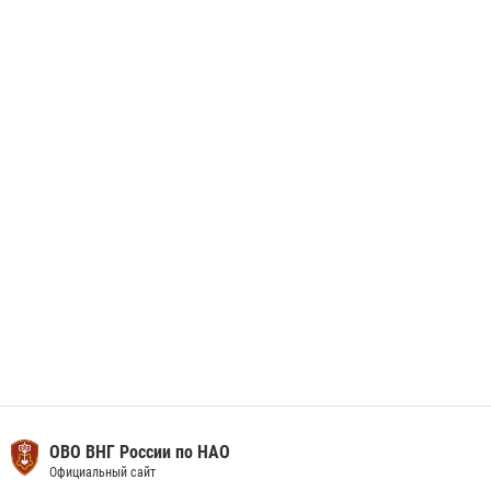
данные через сервис ГИС ФПКО
29 мая 2026, 13:42
Сотрудники Росгвардии приняли участие в открытии ФОК в поселке
Искателей и сыграли вничью с легендами «Спартака»
29 мая 2026, 07:59
1
ОВО ВНГ России по НАО
Официальный сайт