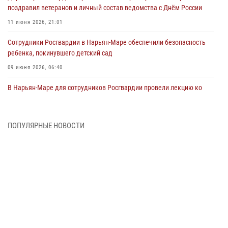
поздравил ветеранов и личный состав ведомства с Днём России
11 июня 2026, 21:01
Сотрудники Росгвардии в Нарьян-Маре обеспечили безопасность
ребенка, покинувшего детский сад
09 июня 2026, 06:40
В Нарьян-Маре для сотрудников Росгвардии провели лекцию ко
Дню семьи, любви и верности
08 июня 2026, 09:39
4
ПОПУЛЯРНЫЕ НОВОСТИ
В Нарьян-Маре сотрудники Росгвардии 26 раз выезжали на помощь
жителям за неделю
03 июня 2026, 09:05
В Нарьян-Маре сотрудники Росгвардии, полиции и народные
дружинники объединили усилия ради детского смеха и улыбок
01 июня 2026, 11:49
3
Росгвардия призывает владельцев оружия в НАО проверить